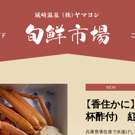
イド
NEW
【香住かに】
杯酢付) 
兵庫県香住港で水揚げし