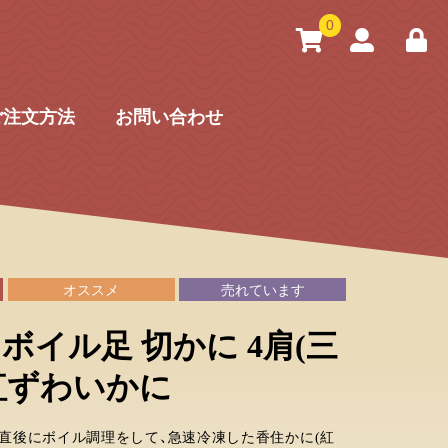
0
ご注文方法
お問い合わせ
オススメ
売れています
ボイル足 切かに 4肩(三
紅ずわいかに
直後にボイル調理をして、急速冷凍した香住かに(紅