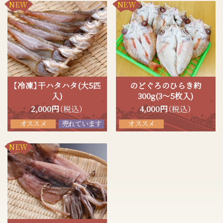
NEW
NEW
【冷凍】干ハタハタ(大5匹
のどぐろのひらき約
入)
300g(3～5枚入)
（税込）
（税込）
2,000
円
4,000
円
オススメ
売れています
オススメ
NEW