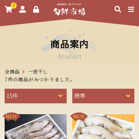
0
商品案内
Product
全商品
一夜干し
7件
の商品がみつかりました。
NEW
NEW