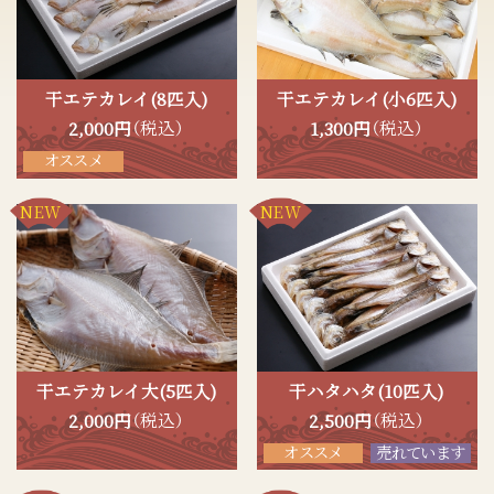
干エテカレイ(8匹入)
干エテカレイ(小6匹入)
（税込）
（税込）
2,000
円
1,300
円
オススメ
NEW
NEW
干エテカレイ大(5匹入)
干ハタハタ(10匹入)
（税込）
（税込）
2,000
円
2,500
円
オススメ
売れています